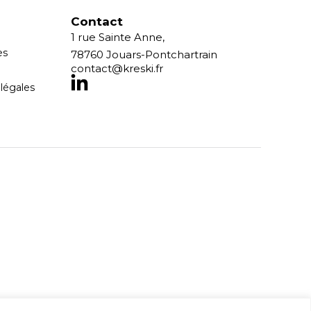
Contact
1 rue Sainte Anne,
es
78760 Jouars-Pontchartrain
contact@kreski.fr
légales