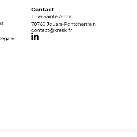
Contact
1 rue Sainte Anne,
es
78760 Jouars-Pontchartrain
contact@kreski.fr
légales