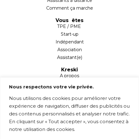
Assistants à distance
Comment ça marche
Vous êtes
TPE / PME
Start-up
Indépendant
Association
Assistant(e)
Kreski
A propos
Partenaires
Nous respectons votre vie privée.
Blog
Nous utilisons des cookies pour améliorer votre
Mentions légales
expérience de navigation, diffuser des publicités ou
Contact
des contenus personnalisés et analyser notre trafic.
1 rue Sainte Anne,
En cliquant sur « Tout accepter », vous consentez à
78760 Jouars-Pontchartrain
notre utilisation des cookies.
contact@kreski.fr