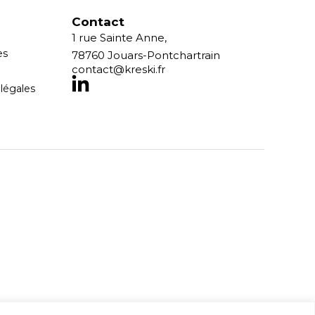
Contact
1 rue Sainte Anne,
es
78760 Jouars-Pontchartrain
contact@kreski.fr
légales