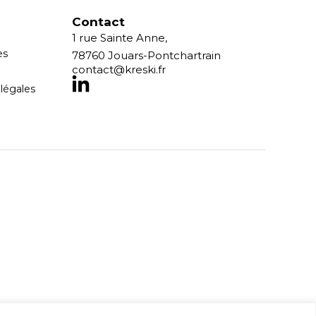
Contact
1 rue Sainte Anne,
es
78760 Jouars-Pontchartrain
contact@kreski.fr
légales