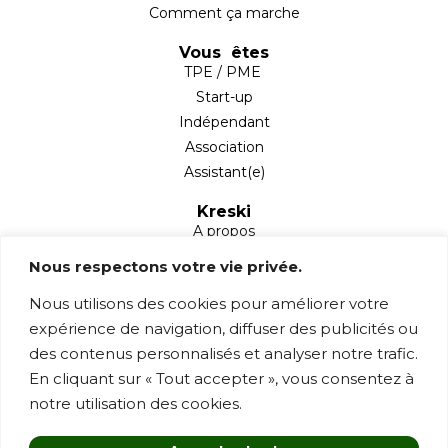
Comment ça marche
Vous êtes
TPE / PME
Start-up
Indépendant
Association
Assistant(e)
Kreski
A propos
Partenaires
Nous respectons votre vie privée.
Blog
Nous utilisons des cookies pour améliorer votre
Mentions légales
expérience de navigation, diffuser des publicités ou
Contact
des contenus personnalisés et analyser notre trafic.
1 rue Sainte Anne,
En cliquant sur « Tout accepter », vous consentez à
78760 Jouars-Pontchartrain
notre utilisation des cookies.
contact@kreski.fr